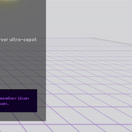
ver ultra-cepat
memberikan
man.