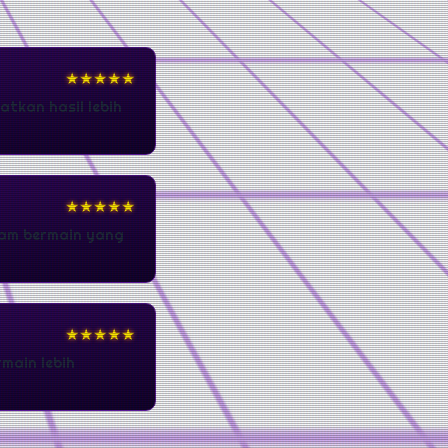
★★★★★
tkan hasil lebih
★★★★★
jam bermain yang
★★★★★
rmain lebih