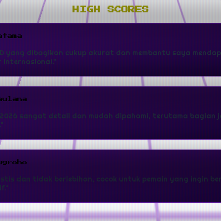
HIGH SCORES
atama
4D yang dibagikan cukup akurat dan membantu saya mendapa
r internasional."
aulana
2026 sangat detail dan mudah dipahami, terutama bagian 
"
ugroho
stis dan tidak berlebihan, cocok untuk pemain yang ingin be
f."