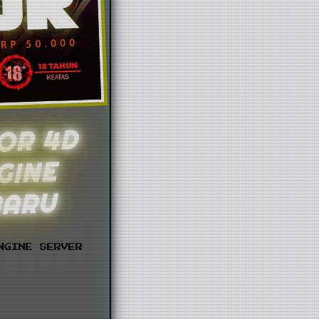
OR 4D
GINE
BARU
NGINE SERVER