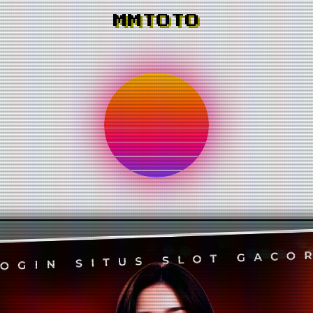
MMTOTO