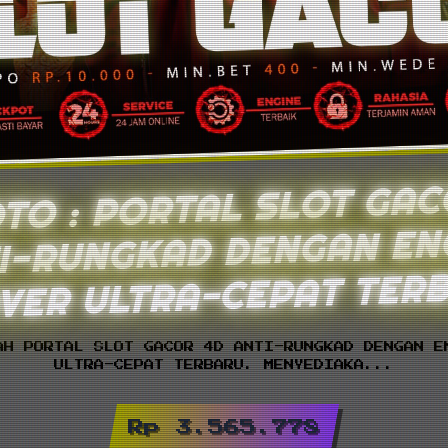
TO : PORTAL SLOT GAC
I-RUNGKAD DENGAN EN
VER ULTRA-CEPAT TER
AH PORTAL SLOT GACOR 4D ANTI-RUNGKAD DENGAN E
ULTRA-CEPAT TERBARU. MENYEDIAKA...
Rp 3.565.778